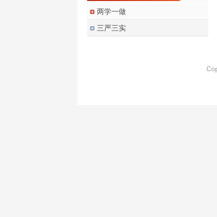
两学一做
三严三实
Co