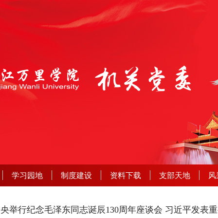
学习园地
制度建设
资料下载
支部天地
风
央举行纪念毛泽东同志诞辰130周年座谈会 习近平发表