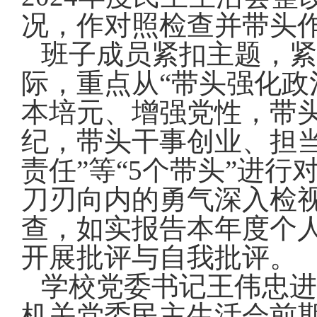
况
，
作对照检查
并
带头
班子成员紧扣主题，紧
际，重点从
“带头强化
本培元、增强党性，带
纪，带头干事创业、担
责任”等“
5
个带头”进行
刀刃向内的勇气深入检
查，
如实报告本年度个
开展批评与自我批评。
学校
党委书记王伟忠
进
机关党委民主生活会前